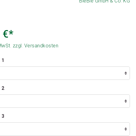
BieBie GmbH & Co. KG
 €*
 MwSt. zzgl. Versandkosten
 1
 2
 3