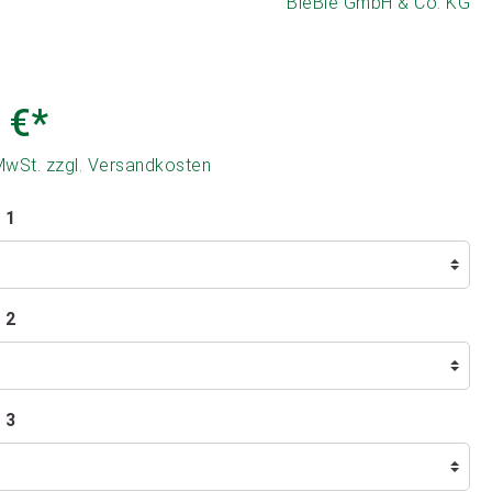
BieBie GmbH & Co. KG
 €*
 MwSt. zzgl. Versandkosten
 1
 2
 3