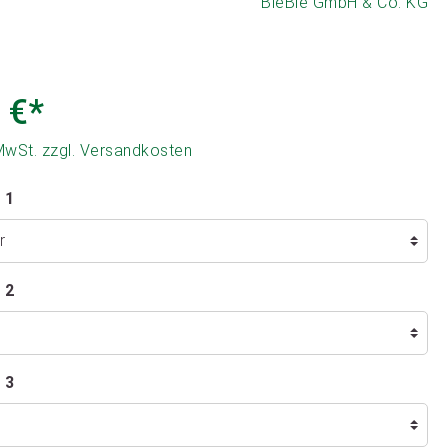
BieBie GmbH & Co. KG
 €*
 MwSt. zzgl. Versandkosten
 1
 2
 3