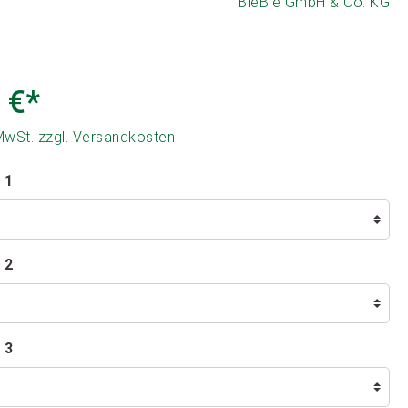
BieBie GmbH & Co. KG
 €*
 MwSt. zzgl. Versandkosten
 1
 2
 3