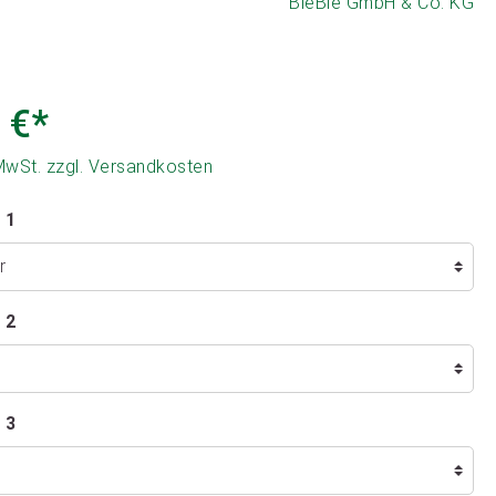
BieBie GmbH & Co. KG
 €*
 MwSt. zzgl. Versandkosten
 1
 2
 3