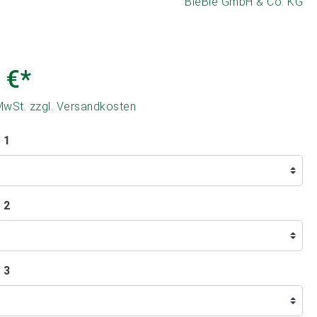
BieBie GmbH & Co. KG
 €*
 MwSt. zzgl. Versandkosten
 1
 2
 3