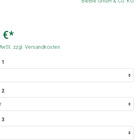
BieBie GmbH & Co. KG
 €*
 MwSt. zzgl. Versandkosten
 1
 2
 3