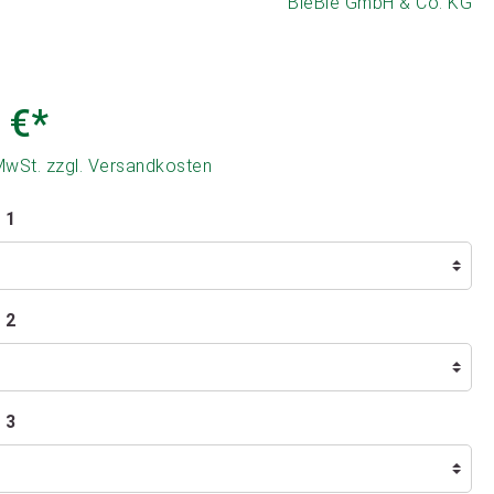
BieBie GmbH & Co. KG
 €*
 MwSt. zzgl. Versandkosten
 1
 2
 3