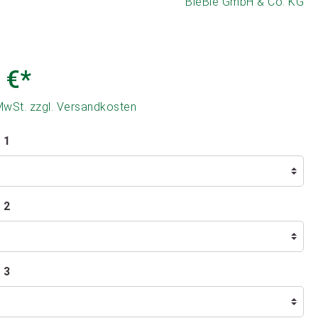
BieBie GmbH & Co. KG
 €*
 MwSt. zzgl. Versandkosten
 1
 2
 3