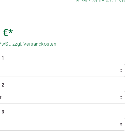
BieBie GmbH & Co. KG
 €*
 MwSt. zzgl. Versandkosten
 1
 2
 3