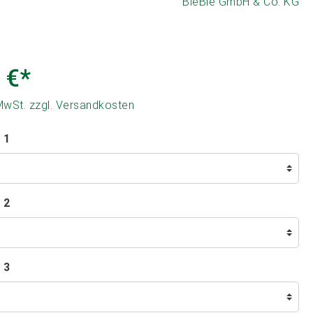
BieBie GmbH & Co. KG
 €*
 MwSt. zzgl. Versandkosten
 1
 2
 3