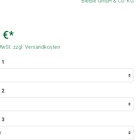
BieBie GmbH & Co. KG
 €*
 MwSt. zzgl. Versandkosten
 1
 2
 3